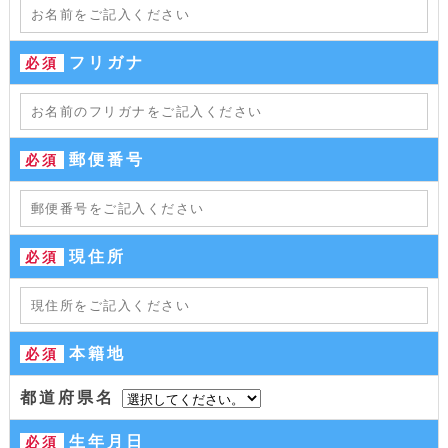
フリガナ
必須
郵便番号
必須
現住所
必須
本籍地
必須
都道府県名
生年月日
必須