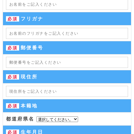
フリガナ
必須
郵便番号
必須
現住所
必須
本籍地
必須
都道府県名
生年月日
必須