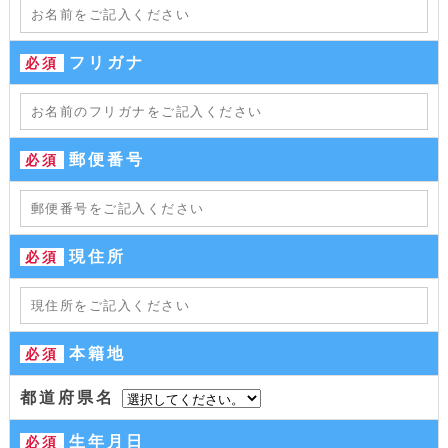
フリガナ
必須
郵便番号
必須
現住所
必須
本籍地
必須
都道府県名
生年月日
必須