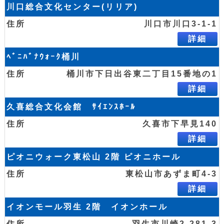
川口総合文化センター(リリア)
川口市川口3-1-1
詳細
ﾍﾞﾆﾊﾞﾅｳｫｰｸ桶川
桶川市下日出谷東二丁目15番地の1
詳細
久喜総合文化会館 ｻｲｴﾝｽﾎｰﾙ
久喜市下早見140
詳細
ピオニウォーク東松山 2階 ピオニホール
東松山市あずま町4-3
詳細
イオンモール羽生 2階 イオンホール
羽生市川崎2-281-3